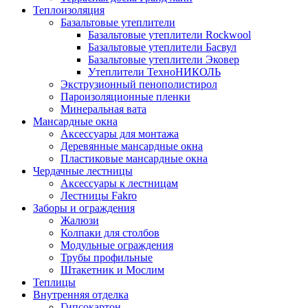
Теплоизоляция
Базальтовые утеплители
Базальтовые утеплители Rockwool
Базальтовые утеплители Басвул
Базальтовые утеплители Эковер
Утеплители ТехноНИКОЛЬ
Экструзионный пенополистирол
Пароизоляционные пленки
Минеральная вата
Мансардные окна
Аксессуары для монтажа
Деревянные мансардные окна
Пластиковые мансардные окна
Чердачные лестницы
Аксессуары к лестницам
Лестницы Fakro
Заборы и ограждения
Жалюзи
Колпаки для столбов
Модульные ограждения
Трубы профильные
Штакетник и Мослим
Теплицы
Внутренняя отделка
Гипсокартон