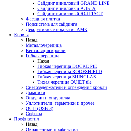
Сайдинг виниловый GRAND LINE
Сайдинг виниловый АЛЬТА
Сайдинг виниловый Ю-ПЛАСТ
Фасадная плитка
Подсистема для сайдинга
Декоративные покрытия АМК
Кровля
Назад
Металлочерепица
Вентиляция кровли
Гибкая черепица
Назад
Гибкая черепица DOCKE PIE
Гибкая черепица ROOFSHIELD
Гибкая черепица SHINGLAS
Тихая черепица QUIET tile
Снегозадержатели и ограждения кровли
Дымники
Ондулин и ондувилла
Уплотнители, герметики и прочее
ОСП (OSB-3)
Софиты
Профнастил
Назад
Окрашенный профнастил