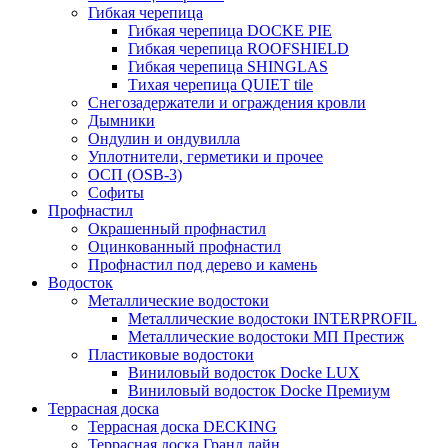
Гибкая черепица
Гибкая черепица DOCKE PIE
Гибкая черепица ROOFSHIELD
Гибкая черепица SHINGLAS
Тихая черепица QUIET tile
Снегозадержатели и ограждения кровли
Дымники
Ондулин и ондувилла
Уплотнители, герметики и прочее
ОСП (OSB-3)
Софиты
Профнастил
Окрашенный профнастил
Оцинкованный профнастил
Профнастил под дерево и камень
Водосток
Металлические водостоки
Металлические водостоки INTERPROFIL
Металлические водостоки МП Престиж
Пластиковые водостоки
Виниловый водосток Docke LUX
Виниловый водосток Docke Премиум
Террасная доска
Террасная доска DECKING
Террасная доска Гранд лайн