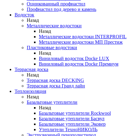
Оцинкованный профнастил
Профнастил под дерево и камень
Водосток
Назад
Металлические водостоки
Назад
Металлические водостоки INTERPROFIL
Металлические водостоки МП Престиж
Пластиковые водостоки
Назад
Виниловый водосток Docke LUX
Виниловый водосток Docke Премиум
Террасная доска
Назад
Террасная доска DECKING
Террасная доска Гранд лайн
Теплоизоляция
Назад
Базальтовые утеплители
Назад
Базальтовые утеплители Rockwool
Базальтовые утеплители Басвул
Базальтовые утеплители Эковер
Утеплители ТехноНИКОЛЬ
Экструзионный пенополистирол