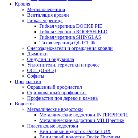
Кровля
Металлочерепица
Вентиляция кровли
Гибкая черепица
Гибкая черепица DOCKE PIE
Гибкая черепица ROOFSHIELD
Гибкая черепица SHINGLAS
Тихая черепица QUIET tile
Снегозадержатели и ограждения кровли
Дымники
Ондулин и ондувилла
Уплотнители, герметики и прочее
ОСП (OSB-3)
Софиты
Профнастил
Окрашенный профнастил
Оцинкованный профнастил
Профнастил под дерево и камень
Водосток
Металлические водостоки
Металлические водостоки INTERPROFIL
Металлические водостоки МП Престиж
Пластиковые водостоки
Виниловый водосток Docke LUX
Виниловый водосток Docke Премиум