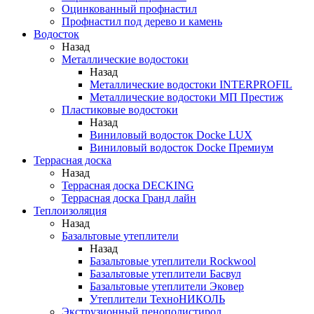
Оцинкованный профнастил
Профнастил под дерево и камень
Водосток
Назад
Металлические водостоки
Назад
Металлические водостоки INTERPROFIL
Металлические водостоки МП Престиж
Пластиковые водостоки
Назад
Виниловый водосток Docke LUX
Виниловый водосток Docke Премиум
Террасная доска
Назад
Террасная доска DECKING
Террасная доска Гранд лайн
Теплоизоляция
Назад
Базальтовые утеплители
Назад
Базальтовые утеплители Rockwool
Базальтовые утеплители Басвул
Базальтовые утеплители Эковер
Утеплители ТехноНИКОЛЬ
Экструзионный пенополистирол