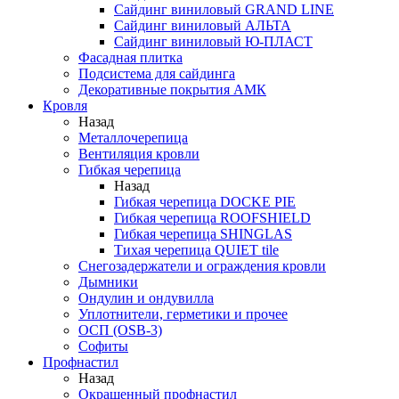
Сайдинг виниловый GRAND LINE
Сайдинг виниловый АЛЬТА
Сайдинг виниловый Ю-ПЛАСТ
Фасадная плитка
Подсистема для сайдинга
Декоративные покрытия АМК
Кровля
Назад
Металлочерепица
Вентиляция кровли
Гибкая черепица
Назад
Гибкая черепица DOCKE PIE
Гибкая черепица ROOFSHIELD
Гибкая черепица SHINGLAS
Тихая черепица QUIET tile
Снегозадержатели и ограждения кровли
Дымники
Ондулин и ондувилла
Уплотнители, герметики и прочее
ОСП (OSB-3)
Софиты
Профнастил
Назад
Окрашенный профнастил