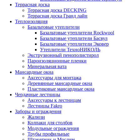
Террасная доска
Террасная доска DECKING
Террасная доска Гранд лайн
Теплоизоляция
Базальтовые утеплители
Базальтовые утеплители Rockwool
Базальтовые утеплители Басвул
Базальтовые утеплители Эковер
Утеплители ТехноНИКОЛЬ
Экструзионный пенополистирол
Пароизоляционные пленки
Минеральная вата
Мансардные окна
Аксессуары для монтажа
Деревянные мансардные окна
Пластиковые мансардные окна
Чердачные лестницы
Аксессуары к лестницам
Лестницы Fakro
Заборы и ограждения
Жалюзи
Колпаки для столбов
Модульные ограждения
Трубы профильные
Штакетник и Мослим