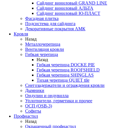
Сайдинг виниловый GRAND LINE
Сайдинг виниловый АЛЬТА
Сайдинг виниловый Ю-ПЛАСТ
Фасадная плитка
Подсистема для сайдинга
Декоративные покрытия АМК
Кровля
Назад
Металлочерепица
Вентиляция кровли
Гибкая черепица
Назад
Гибкая черепица DOCKE PIE
Гибкая черепица ROOFSHIELD
Гибкая черепица SHINGLAS
Тихая черепица QUIET tile
Снегозадержатели и ограждения кровли
Дымники
Ондулин и ондувилла
Уплотнители, герметики и прочее
ОСП (OSB-3)
Софиты
Профнастил
Назад
Окрашенный профнастил