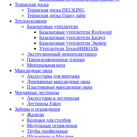
Террасная доска
Террасная доска DECKING
Террасная доска Гранд лайн
Теплоизоляция
Базальтовые утеплители
Базальтовые утеплители Rockwool
Базальтовые утеплители Басвул
Базальтовые утеплители Эковер
Утеплители ТехноНИКОЛЬ
Экструзионный пенополистирол
Пароизоляционные пленки
Минеральная вата
Мансардные окна
Аксессуары для монтажа
Деревянные мансардные окна
Пластиковые мансардные окна
Чердачные лестницы
Аксессуары к лестницам
Лестницы Fakro
Заборы и ограждения
Жалюзи
Колпаки для столбов
Модульные ограждения
Трубы профильные
Штакетник и Мослим