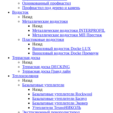
Оцинкованный профнастил
Профнастил под дерево и камень
Водосток
Назад
Металлические водостоки
Назад
Металлические водостоки INTERPROFIL
Металлические водостоки МП Престиж
Пластиковые водостоки
Назад
Виниловый водосток Docke LUX
Виниловый водосток Docke Премиум
Террасная доска
Назад
Террасная доска DECKING
Террасная доска Гранд лайн
Теплоизоляция
Назад
Базальтовые утеплители
Назад
Базальтовые утеплители Rockwool
Базальтовые утеплители Басвул
Базальтовые утеплители Эковер
Утеплители ТехноНИКОЛЬ
Экструзионный пенополистирол