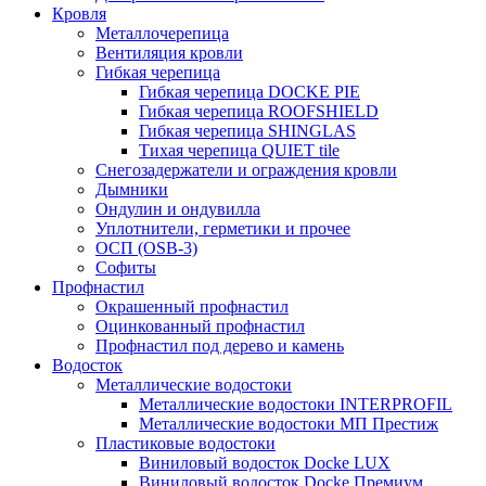
Кровля
Металлочерепица
Вентиляция кровли
Гибкая черепица
Гибкая черепица DOCKE PIE
Гибкая черепица ROOFSHIELD
Гибкая черепица SHINGLAS
Тихая черепица QUIET tile
Снегозадержатели и ограждения кровли
Дымники
Ондулин и ондувилла
Уплотнители, герметики и прочее
ОСП (OSB-3)
Софиты
Профнастил
Окрашенный профнастил
Оцинкованный профнастил
Профнастил под дерево и камень
Водосток
Металлические водостоки
Металлические водостоки INTERPROFIL
Металлические водостоки МП Престиж
Пластиковые водостоки
Виниловый водосток Docke LUX
Виниловый водосток Docke Премиум