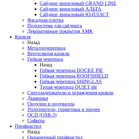
Сайдинг виниловый GRAND LINE
Сайдинг виниловый АЛЬТА
Сайдинг виниловый Ю-ПЛАСТ
Фасадная плитка
Подсистема для сайдинга
Декоративные покрытия АМК
Кровля
Назад
Металлочерепица
Вентиляция кровли
Гибкая черепица
Назад
Гибкая черепица DOCKE PIE
Гибкая черепица ROOFSHIELD
Гибкая черепица SHINGLAS
Тихая черепица QUIET tile
Снегозадержатели и ограждения кровли
Дымники
Ондулин и ондувилла
Уплотнители, герметики и прочее
ОСП (OSB-3)
Софиты
Профнастил
Назад
Окрашенный профнастил