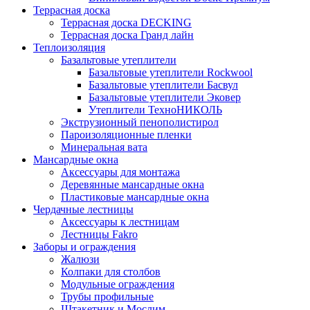
Террасная доска
Террасная доска DECKING
Террасная доска Гранд лайн
Теплоизоляция
Базальтовые утеплители
Базальтовые утеплители Rockwool
Базальтовые утеплители Басвул
Базальтовые утеплители Эковер
Утеплители ТехноНИКОЛЬ
Экструзионный пенополистирол
Пароизоляционные пленки
Минеральная вата
Мансардные окна
Аксессуары для монтажа
Деревянные мансардные окна
Пластиковые мансардные окна
Чердачные лестницы
Аксессуары к лестницам
Лестницы Fakro
Заборы и ограждения
Жалюзи
Колпаки для столбов
Модульные ограждения
Трубы профильные
Штакетник и Мослим