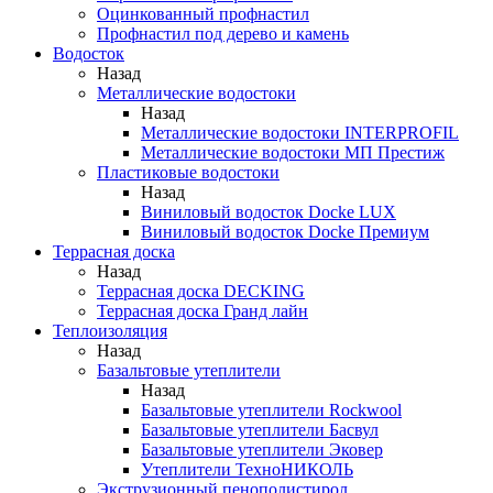
Оцинкованный профнастил
Профнастил под дерево и камень
Водосток
Назад
Металлические водостоки
Назад
Металлические водостоки INTERPROFIL
Металлические водостоки МП Престиж
Пластиковые водостоки
Назад
Виниловый водосток Docke LUX
Виниловый водосток Docke Премиум
Террасная доска
Назад
Террасная доска DECKING
Террасная доска Гранд лайн
Теплоизоляция
Назад
Базальтовые утеплители
Назад
Базальтовые утеплители Rockwool
Базальтовые утеплители Басвул
Базальтовые утеплители Эковер
Утеплители ТехноНИКОЛЬ
Экструзионный пенополистирол