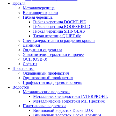
Кровля
Металлочерепица
Вентиляция кровли
Гибкая черепица
Гибкая черепица DOCKE PIE
Гибкая черепица ROOFSHIELD
Гибкая черепица SHINGLAS
Тихая черепица QUIET tile
Снегозадержатели и ограждения кровли
Дымники
Ондулин и ондувилла
Уплотнители, герметики и прочее
ОСП (OSB-3)
Софиты
Профнастил
Окрашенный профнастил
Оцинкованный профнастил
Профнастил под дерево и камень
Водосток
Металлические водостоки
Металлические водостоки INTERPROFIL
Металлические водостоки МП Престиж
Пластиковые водостоки
Виниловый водосток Docke LUX
Виниловый водосток Docke Премиум