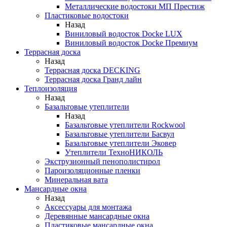
Металлические водостоки МП Престиж
Пластиковые водостоки
Назад
Виниловый водосток Docke LUX
Виниловый водосток Docke Премиум
Террасная доска
Назад
Террасная доска DECKING
Террасная доска Гранд лайн
Теплоизоляция
Назад
Базальтовые утеплители
Назад
Базальтовые утеплители Rockwool
Базальтовые утеплители Басвул
Базальтовые утеплители Эковер
Утеплители ТехноНИКОЛЬ
Экструзионный пенополистирол
Пароизоляционные пленки
Минеральная вата
Мансардные окна
Назад
Аксессуары для монтажа
Деревянные мансардные окна
Пластиковые мансардные окна