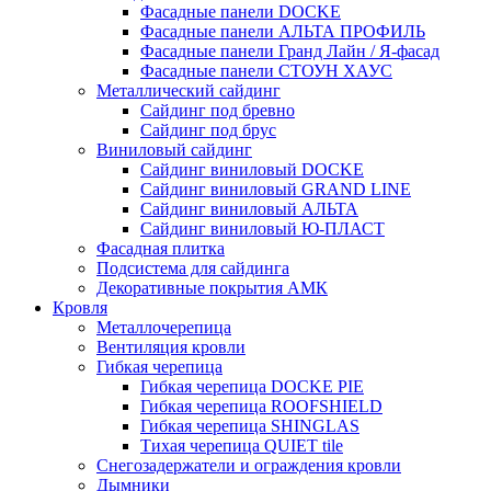
Фасадные панели DOCKE
Фасадные панели АЛЬТА ПРОФИЛЬ
Фасадные панели Гранд Лайн / Я-фасад
Фасадные панели СТОУН ХАУС
Металлический сайдинг
Сайдинг под бревно
Сайдинг под брус
Виниловый сайдинг
Сайдинг виниловый DOCKE
Сайдинг виниловый GRAND LINE
Сайдинг виниловый АЛЬТА
Сайдинг виниловый Ю-ПЛАСТ
Фасадная плитка
Подсистема для сайдинга
Декоративные покрытия АМК
Кровля
Металлочерепица
Вентиляция кровли
Гибкая черепица
Гибкая черепица DOCKE PIE
Гибкая черепица ROOFSHIELD
Гибкая черепица SHINGLAS
Тихая черепица QUIET tile
Снегозадержатели и ограждения кровли
Дымники