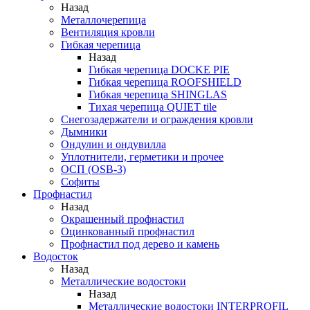
Назад
Металлочерепица
Вентиляция кровли
Гибкая черепица
Назад
Гибкая черепица DOCKE PIE
Гибкая черепица ROOFSHIELD
Гибкая черепица SHINGLAS
Тихая черепица QUIET tile
Снегозадержатели и ограждения кровли
Дымники
Ондулин и ондувилла
Уплотнители, герметики и прочее
ОСП (OSB-3)
Софиты
Профнастил
Назад
Окрашенный профнастил
Оцинкованный профнастил
Профнастил под дерево и камень
Водосток
Назад
Металлические водостоки
Назад
Металлические водостоки INTERPROFIL