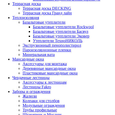
Террасная доска
Террасная доска DECKING
Террасная доска Гранд лайн
Теплоизоляция
Базальтовые утеплители
Базальтовые утеплители Rockwool
Базальтовые утеплители Басвул
Базальтовые утеплители Эковер
Утеплители ТехноНИКОЛЬ
Экструзионный пенополистирол
Пароизоляционные пленки
Минеральная вата
Мансардные окна
Аксессуары для монтажа
Деревянные мансардные окна
Пластиковые мансардные окна
Чердачные лестницы
Аксессуары к лестницам
Лестницы Fakro
Заборы и ограждения
Жалюзи
Колпаки для столбов
Модульные ограждения
Трубы профильные
Штакетник и Мослим