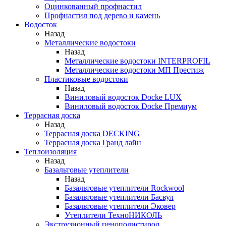
Оцинкованный профнастил
Профнастил под дерево и камень
Водосток
Назад
Металлические водостоки
Назад
Металлические водостоки INTERPROFIL
Металлические водостоки МП Престиж
Пластиковые водостоки
Назад
Виниловый водосток Docke LUX
Виниловый водосток Docke Премиум
Террасная доска
Назад
Террасная доска DECKING
Террасная доска Гранд лайн
Теплоизоляция
Назад
Базальтовые утеплители
Назад
Базальтовые утеплители Rockwool
Базальтовые утеплители Басвул
Базальтовые утеплители Эковер
Утеплители ТехноНИКОЛЬ
Экструзионный пенополистирол