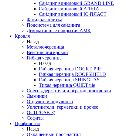
Сайдинг виниловый GRAND LINE
Сайдинг виниловый АЛЬТА
Сайдинг виниловый Ю-ПЛАСТ
Фасадная плитка
Подсистема для сайдинга
Декоративные покрытия АМК
Кровля
Назад
Металлочерепица
Вентиляция кровли
Гибкая черепица
Назад
Гибкая черепица DOCKE PIE
Гибкая черепица ROOFSHIELD
Гибкая черепица SHINGLAS
Тихая черепица QUIET tile
Снегозадержатели и ограждения кровли
Дымники
Ондулин и ондувилла
Уплотнители, герметики и прочее
ОСП (OSB-3)
Софиты
Профнастил
Назад
Окрашенный профнастил