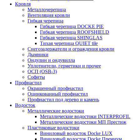
Кровля
Металлочерепица
Вентиляция кровли
Гибкая черепица
Гибкая черепица DOCKE PIE
Гибкая черепица ROOFSHIELD
Гибкая черепица SHINGLAS
Тихая черепица QUIET tile
Снегозадержатели и ограждения кровли
Дымники
Ондулин и ондувилла
Уплотнители, герметики и прочее
ОСП (OSB-3)
Софиты
Профнастил
Окрашенный профнастил
Оцинкованный профнастил
Профнастил под дерево и камень
Водосток
Металлические водостоки
Металлические водостоки INTERPROFIL
Металлические водостоки МП Престиж
Пластиковые водостоки
Виниловый водосток Docke LUX
Виниловый водосток Docke Премиум