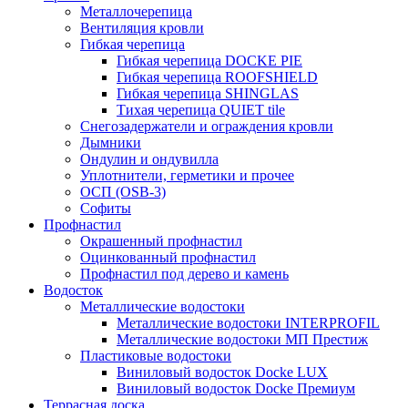
Металлочерепица
Вентиляция кровли
Гибкая черепица
Гибкая черепица DOCKE PIE
Гибкая черепица ROOFSHIELD
Гибкая черепица SHINGLAS
Тихая черепица QUIET tile
Снегозадержатели и ограждения кровли
Дымники
Ондулин и ондувилла
Уплотнители, герметики и прочее
ОСП (OSB-3)
Софиты
Профнастил
Окрашенный профнастил
Оцинкованный профнастил
Профнастил под дерево и камень
Водосток
Металлические водостоки
Металлические водостоки INTERPROFIL
Металлические водостоки МП Престиж
Пластиковые водостоки
Виниловый водосток Docke LUX
Виниловый водосток Docke Премиум
Террасная доска