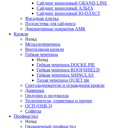
Сайдинг виниловый GRAND LINE
Сайдинг виниловый АЛЬТА
Сайдинг виниловый Ю-ПЛАСТ
Фасадная плитка
Подсистема для сайдинга
Декоративные покрытия АМК
Кровля
Назад
Металлочерепица
Вентиляция кровли
Гибкая черепица
Назад
Гибкая черепица DOCKE PIE
Гибкая черепица ROOFSHIELD
Гибкая черепица SHINGLAS
Тихая черепица QUIET tile
Снегозадержатели и ограждения кровли
Дымники
Ондулин и ондувилла
Уплотнители, герметики и прочее
ОСП (OSB-3)
Софиты
Профнастил
Назад
Окрашенный профнастил