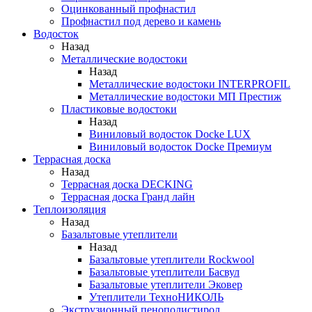
Оцинкованный профнастил
Профнастил под дерево и камень
Водосток
Назад
Металлические водостоки
Назад
Металлические водостоки INTERPROFIL
Металлические водостоки МП Престиж
Пластиковые водостоки
Назад
Виниловый водосток Docke LUX
Виниловый водосток Docke Премиум
Террасная доска
Назад
Террасная доска DECKING
Террасная доска Гранд лайн
Теплоизоляция
Назад
Базальтовые утеплители
Назад
Базальтовые утеплители Rockwool
Базальтовые утеплители Басвул
Базальтовые утеплители Эковер
Утеплители ТехноНИКОЛЬ
Экструзионный пенополистирол