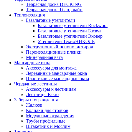
Террасная доска DECKING
Террасная доска Гранд лайн
Теплоизоляция
Базальтовые утеплители
Базальтовые утеплители Rockwool
Базальтовые утеплители Басвул
Базальтовые утеплители Эковер
Утеплители ТехноНИКОЛЬ
Экструзионный пенополистирол
Пароизоляционные пленки
Минеральная вата
Мансардные окна
Аксессуары для монтажа
Деревянные мансардные окна
Пластиковые мансардные окна
Чердачные лестницы
Аксессуары к лестницам
Лестницы Fakro
Заборы и ограждения
Жалюзи
Колпаки для столбов
Модульные ограждения
Трубы профильные
Штакетник и Мослим
Теплицы