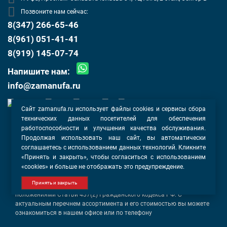
Позвоните нам сейчас:
8(347) 266-65-46
8(961) 051-41-41
8(919) 145-07-74
Напишите нам:
info@zamanufa.ru
Сайт zamanufa.ru использует файлы cookies и сервисы сбора
технических данных посетителей для обеспечения
Оферта
работоспособности и улучшения качества обслуживания.
Политика конфиденциальности
Продолжая использовать наш сайт, вы автоматически
Согласие на обработку данных
соглашаетесь с использованием данных технологий. Кликните
«Принять и закрыть», чтобы согласиться с использованием
«cookies» и больше не отображать это предупреждение.
Информация, касающаяся описания услуг, товаров и их
стоимости, носит информационный характер и ни при каких
Принять и закрыть
условиях не является публичной офертой, определяемой
положениями Статьи 437(2) Гражданского кодекса РФ. С
актуальным перечнем ассортимента и его стоимостью вы можете
ознакомиться в нашем офисе или по телефону