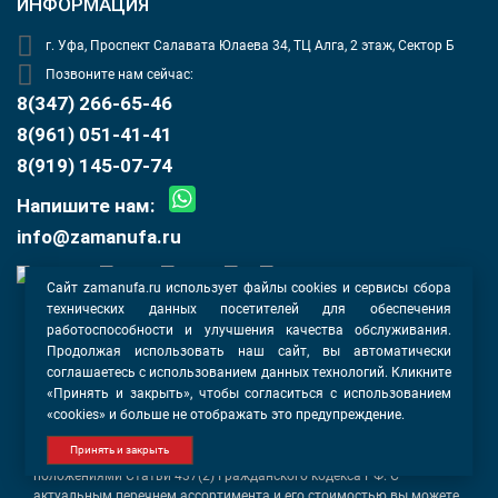
ИНФОРМАЦИЯ
г. Уфа, Проспект Салавата Юлаева 34, ТЦ Алга, 2 этаж, Сектор Б
Позвоните нам сейчас:
8(347) 266-65-46
8(961) 051-41-41
8(919) 145-07-74
Напишите нам:
info@zamanufa.ru
Сайт zamanufa.ru использует файлы cookies и сервисы сбора
технических данных посетителей для обеспечения
Оферта
работоспособности и улучшения качества обслуживания.
Политика конфиденциальности
Продолжая использовать наш сайт, вы автоматически
Согласие на обработку данных
соглашаетесь с использованием данных технологий. Кликните
«Принять и закрыть», чтобы согласиться с использованием
«cookies» и больше не отображать это предупреждение.
Информация, касающаяся описания услуг, товаров и их
стоимости, носит информационный характер и ни при каких
Принять и закрыть
условиях не является публичной офертой, определяемой
положениями Статьи 437(2) Гражданского кодекса РФ. С
актуальным перечнем ассортимента и его стоимостью вы можете