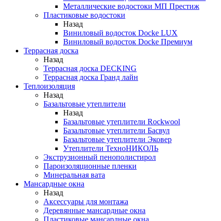
Металлические водостоки МП Престиж
Пластиковые водостоки
Назад
Виниловый водосток Docke LUX
Виниловый водосток Docke Премиум
Террасная доска
Назад
Террасная доска DECKING
Террасная доска Гранд лайн
Теплоизоляция
Назад
Базальтовые утеплители
Назад
Базальтовые утеплители Rockwool
Базальтовые утеплители Басвул
Базальтовые утеплители Эковер
Утеплители ТехноНИКОЛЬ
Экструзионный пенополистирол
Пароизоляционные пленки
Минеральная вата
Мансардные окна
Назад
Аксессуары для монтажа
Деревянные мансардные окна
Пластиковые мансардные окна