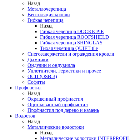
Назад
Металлочерепица
Вентиляция кровли
Гибкая черепица
Назад
Гибкая черепица DOCKE PIE
Гибкая черепица ROOFSHIELD
Гибкая черепица SHINGLAS
Тихая черепица QUIET tile
Снегозадержатели и ограждения кровли
Дымники
Ондулин и ондувилла
Уплотнители, герметики и прочее
ОСП (OSB-3)
Софиты
Профнастил
Назад
Окрашенный профнастил
Оцинкованный профнастил
Профнастил под дерево и камень
Водосток
Назад
Металлические водостоки
Назад
Металлические водостоки INTERPROFIL