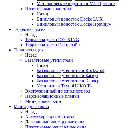
Металлические водостоки МП Престиж
Пластиковые водостоки
Назад
Виниловый водосток Docke LUX
Виниловый водосток Docke Премиум
Террасная доска
Назад
Террасная доска DECKING
Террасная доска Гранд лайн
Теплоизоляция
Назад
Базальтовые утеплители
Назад
Базальтовые утеплители Rockwool
Базальтовые утеплители Басвул
Базальтовые утеплители Эковер
Утеплители ТехноНИКОЛЬ
Экструзионный пенополистирол
Пароизоляционные пленки
Минеральная вата
Мансардные окна
Назад
Аксессуары для монтажа
Деревянные мансардные окна
Пластиковые мансардные окна