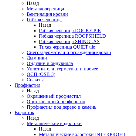
Назад
Металлочерепица
Вентиляция кровли
Гибкая черепица
Назад
Гибкая черепица DOCKE PIE
Гибкая черепица ROOFSHIELD
Гибкая черепица SHINGLAS
Тихая черепица QUIET tile
Снегозадержатели и ограждения кровли
Дымники
Ондулин и ондувилла
Уплотнители, герметики и прочее
ОСП (OSB-3)
Софиты
Профнастил
Назад
Окрашенный профнастил
Оцинкованный профнастил
Профнастил под дерево и камень
Водосток
Назад
Металлические водостоки
Назад
Металлические водостоки INTERPROFIL