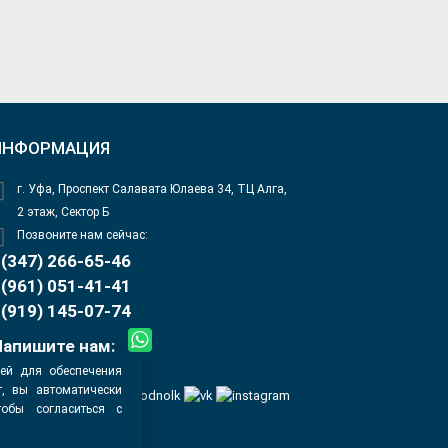
ИНФОРМАЦИЯ
г. Уфа, Проспект Салавата Юлаева 34, ТЦ Алга,
2 этаж, Сектор Б
Позвоните нам сейчас:
(347) 266-65-46
(961) 051-41-41
(919) 145-07-74
Напишите нам:
info@zamanufa.ru
лей для обеспечения
, вы автоматически
тобы согласиться с
ных