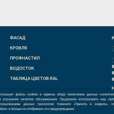
ФАСАД
КРОВЛЯ
ПРОФНАСТИЛ
8
ВОДОСТОК
8
ТАБЛИЦА ЦВЕТОВ RAL
8
спользует файлы cookies и сервисы сбора технических данных посетите
 и улучшения качества обслуживания. Продолжая использовать наш сайт
пользованием данных технологий. Кликните «Принять и закрыть», ч
kies» и больше не отображать это предупреждение.
ферта
Политика конфиденциальности
Согласие на обработку дан