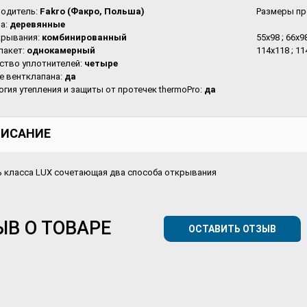
одитель:
Fakro (Факро, Польша)
Размеры пр
на:
деревянные
крывания:
комбинированный
55х98 ; 66х98
пакет:
однокамерный
114х118 ; 11
ство уплотнителей:
четыре
е вентклапана:
да
огия утепления и защиты от протечек thermoPro:
да
ИСАНИЕ
 класса LUX сочетающая два способа открывания
ЫВ О ТОВАРЕ
ОСТАВИТЬ ОТЗЫВ