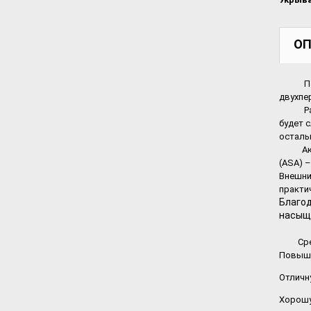
ОП
Панели
двухпе
Различ
будет 
осталь
Акрило
(ASA) 
Внешни
практи
Благод
насыще
Среди 
Повыше
Отличн
Хорошу