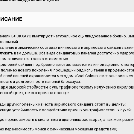
ИСАНИЕ
 БЛОКХАУС имитируют натуральное оцилиндрованное бревно. Выпус
реломный.
ие в химических составах винилового и акрилового сайдинга влияет
служить вам дольше. Оба вида сайдинговых панелей достаточно удароу
ном отличаются только стоимостью.
вый сайдинг под бревно изготавливается из инновационного материала. 
– полимер нового поколения, прошедший ряд испытаний и продемонст
й слой панелей окрашивается методом «Cool Colour» с использование
чность и долговечность панелей блокхауса.
аря высокой стойкости к ультрафиолетовому излучению акриловы
нный цвет, не выгорая на солнце.
других полезных качеств акрилового сайдинга стоит выделить:
нную устойчивость к воздействию прямых ультрафиолетовых лучей;
ую переносимость к кислотных и щелочных растворах, а так же к разл
ю переносимость мойки с химическими моющими средствами;