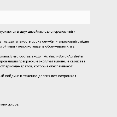
каются в двух дизайнах -однопереломный и
 на деятельность срока службы – акриловый сайдинг
стойчивы и неприхотливы в обслуживании, и в
В его состав входит Acrylnitril-Styrol-Acrylester
рировавший прекрасные эксплуатационные свойства.
м суперконцентратов, которые обеспечивают
й сайдинг в течение долгих лет сохраняет
ичных жиров;