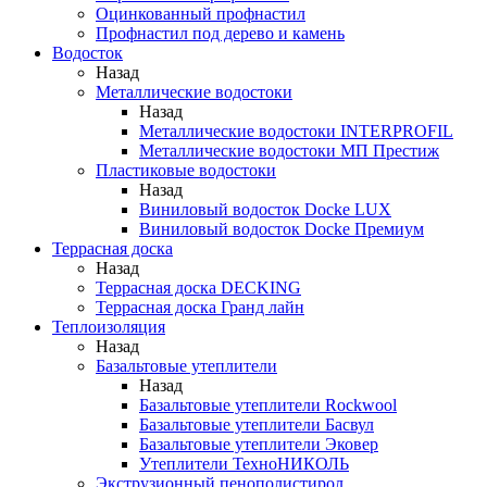
Оцинкованный профнастил
Профнастил под дерево и камень
Водосток
Назад
Металлические водостоки
Назад
Металлические водостоки INTERPROFIL
Металлические водостоки МП Престиж
Пластиковые водостоки
Назад
Виниловый водосток Docke LUX
Виниловый водосток Docke Премиум
Террасная доска
Назад
Террасная доска DECKING
Террасная доска Гранд лайн
Теплоизоляция
Назад
Базальтовые утеплители
Назад
Базальтовые утеплители Rockwool
Базальтовые утеплители Басвул
Базальтовые утеплители Эковер
Утеплители ТехноНИКОЛЬ
Экструзионный пенополистирол