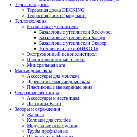
Террасная доска
Террасная доска DECKING
Террасная доска Гранд лайн
Теплоизоляция
Базальтовые утеплители
Базальтовые утеплители Rockwool
Базальтовые утеплители Басвул
Базальтовые утеплители Эковер
Утеплители ТехноНИКОЛЬ
Экструзионный пенополистирол
Пароизоляционные пленки
Минеральная вата
Мансардные окна
Аксессуары для монтажа
Деревянные мансардные окна
Пластиковые мансардные окна
Чердачные лестницы
Аксессуары к лестницам
Лестницы Fakro
Заборы и ограждения
Жалюзи
Колпаки для столбов
Модульные ограждения
Трубы профильные
Штакетник и Мослим