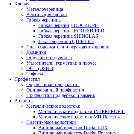
Кровля
Металлочерепица
Вентиляция кровли
Гибкая черепица
Гибкая черепица DOCKE PIE
Гибкая черепица ROOFSHIELD
Гибкая черепица SHINGLAS
Тихая черепица QUIET tile
Снегозадержатели и ограждения кровли
Дымники
Ондулин и ондувилла
Уплотнители, герметики и прочее
ОСП (OSB-3)
Софиты
Профнастил
Окрашенный профнастил
Оцинкованный профнастил
Профнастил под дерево и камень
Водосток
Металлические водостоки
Металлические водостоки INTERPROFIL
Металлические водостоки МП Престиж
Пластиковые водостоки
Виниловый водосток Docke LUX
Виниловый водосток Docke Премиум