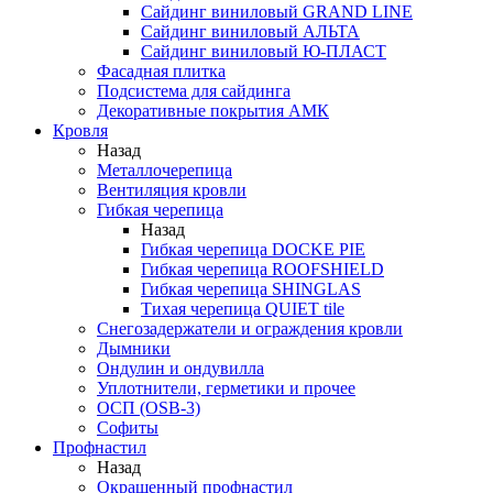
Сайдинг виниловый GRAND LINE
Сайдинг виниловый АЛЬТА
Сайдинг виниловый Ю-ПЛАСТ
Фасадная плитка
Подсистема для сайдинга
Декоративные покрытия АМК
Кровля
Назад
Металлочерепица
Вентиляция кровли
Гибкая черепица
Назад
Гибкая черепица DOCKE PIE
Гибкая черепица ROOFSHIELD
Гибкая черепица SHINGLAS
Тихая черепица QUIET tile
Снегозадержатели и ограждения кровли
Дымники
Ондулин и ондувилла
Уплотнители, герметики и прочее
ОСП (OSB-3)
Софиты
Профнастил
Назад
Окрашенный профнастил