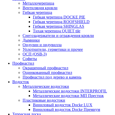
Металлочерепица
Вентиляция кровли
Гибкая черепица
Гибкая черепица DOCKE PIE
Гибкая черепица ROOFSHIELD
Гибкая черепица SHINGLAS
Тихая черепица QUIET tile
Снегозадержатели и ограждения кровли
Дымники
Ондулин и ондувилла
Уплотнители, герметики и прочее
ОСП (OSB-3)
Софиты
Профнастил
Окрашенный профнастил
Оцинкованный профнастил
Профнастил под дерево и камень
Водосток
Металлические водостоки
Металлические водостоки INTERPROFIL
Металлические водостоки МП Престиж
Пластиковые водостоки
Виниловый водосток Docke LUX
Виниловый водосток Docke Премиум
Террасная доска