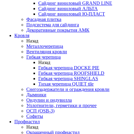
Сайдинг виниловый GRAND LINE
Сайдинг виниловый АЛЬТА
Сайдинг виниловый Ю-ПЛАСТ
Фасадная плитка
Подсистема для сайдинга
Декоративные покрытия АМК
Кровля
Назад
Металлочерепица
Вентиляция кровли
Гибкая черепица
Назад
Гибкая черепица DOCKE PIE
Гибкая черепица ROOFSHIELD
Гибкая черепица SHINGLAS
Тихая черепица QUIET tile
Снегозадержатели и ограждения кровли
Дымники
Ондулин и ондувилла
Уплотнители, герметики и прочее
ОСП (OSB-3)
Софиты
Профнастил
Назад
Окрашенный профнастил