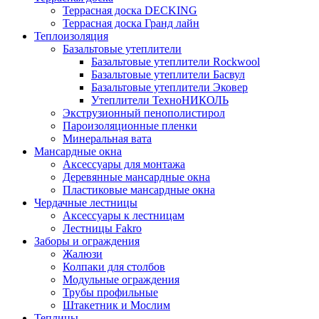
Террасная доска DECKING
Террасная доска Гранд лайн
Теплоизоляция
Базальтовые утеплители
Базальтовые утеплители Rockwool
Базальтовые утеплители Басвул
Базальтовые утеплители Эковер
Утеплители ТехноНИКОЛЬ
Экструзионный пенополистирол
Пароизоляционные пленки
Минеральная вата
Мансардные окна
Аксессуары для монтажа
Деревянные мансардные окна
Пластиковые мансардные окна
Чердачные лестницы
Аксессуары к лестницам
Лестницы Fakro
Заборы и ограждения
Жалюзи
Колпаки для столбов
Модульные ограждения
Трубы профильные
Штакетник и Мослим
Теплицы