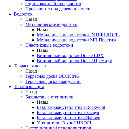
Оцинкованный профнастил
Профнастил под дерево и камень
Водосток
Назад
Металлические водостоки
Назад
Металлические водостоки INTERPROFIL
Металлические водостоки МП Престиж
Пластиковые водостоки
Назад
Виниловый водосток Docke LUX
Виниловый водосток Docke Премиум
Террасная доска
Назад
Террасная доска DECKING
Террасная доска Гранд лайн
Теплоизоляция
Назад
Базальтовые утеплители
Назад
Базальтовые утеплители Rockwool
Базальтовые утеплители Басвул
Базальтовые утеплители Эковер
Утеплители ТехноНИКОЛЬ
Экструзионный пенополистирол