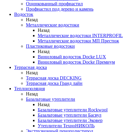
Оцинкованный профнастил
Профнастил под дерево и камень
Водосток
Назад
Металлические водостоки
Назад
Металлические водостоки INTERPROFIL
Металлические водостоки МП Престиж
Пластиковые водостоки
Назад
Виниловый водосток Docke LUX
Виниловый водосток Docke Премиум
Террасная доска
Назад
Террасная доска DECKING
Террасная доска Гранд лайн
Теплоизоляция
Назад
Базальтовые утеплители
Назад
Базальтовые утеплители Rockwool
Базальтовые утеплители Басвул
Базальтовые утеплители Эковер
Утеплители ТехноНИКОЛЬ
Экструзионный пенополистирол