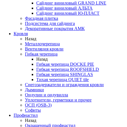
Сайдинг виниловый GRAND LINE
Сайдинг виниловый АЛЬТА
Сайдинг виниловый Ю-ПЛАСТ
Фасадная плитка
Подсистема для сайдинга
Декоративные покрытия АМК
Кровля
Назад
Металлочерепица
Вентиляция кровли
Гибкая черепица
Назад
Гибкая черепица DOCKE PIE
Гибкая черепица ROOFSHIELD
Гибкая черепица SHINGLAS
Тихая черепица QUIET tile
Снегозадержатели и ограждения кровли
Дымники
Ондулин и ондувилла
Уплотнители, герметики и прочее
ОСП (OSB-3)
Софиты
Профнастил
Назад
Окрашенный профнастил