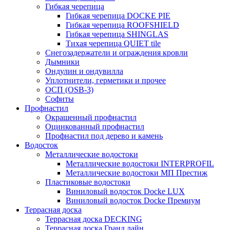
Гибкая черепица
Гибкая черепица DOCKE PIE
Гибкая черепица ROOFSHIELD
Гибкая черепица SHINGLAS
Тихая черепица QUIET tile
Снегозадержатели и ограждения кровли
Дымники
Ондулин и ондувилла
Уплотнители, герметики и прочее
ОСП (OSB-3)
Софиты
Профнастил
Окрашенный профнастил
Оцинкованный профнастил
Профнастил под дерево и камень
Водосток
Металлические водостоки
Металлические водостоки INTERPROFIL
Металлические водостоки МП Престиж
Пластиковые водостоки
Виниловый водосток Docke LUX
Виниловый водосток Docke Премиум
Террасная доска
Террасная доска DECKING
Террасная доска Гранд лайн