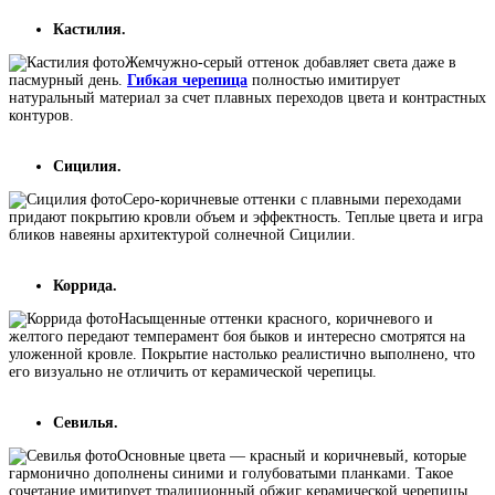
Кастилия.
Жемчужно-серый оттенок добавляет света даже в
пасмурный день.
Гибкая черепица
полностью имитирует
натуральный материал за счет плавных переходов цвета и контрастных
контуров.
Сицилия.
Серо-коричневые оттенки с плавными переходами
придают покрытию кровли объем и эффектность. Теплые цвета и игра
бликов навеяны архитектурой солнечной Сицилии.
Коррида.
Насыщенные оттенки красного, коричневого и
желтого передают темперамент боя быков и интересно смотрятся на
уложенной кровле. Покрытие настолько реалистично выполнено, что
его визуально не отличить от керамической черепицы.
Севилья.
Основные цвета — красный и коричневый, которые
гармонично дополнены синими и голубоватыми планками. Такое
сочетание имитирует традиционный обжиг керамической черепицы.