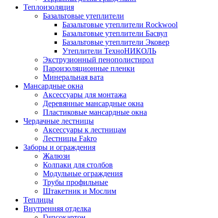
Теплоизоляция
Базальтовые утеплители
Базальтовые утеплители Rockwool
Базальтовые утеплители Басвул
Базальтовые утеплители Эковер
Утеплители ТехноНИКОЛЬ
Экструзионный пенополистирол
Пароизоляционные пленки
Минеральная вата
Мансардные окна
Аксессуары для монтажа
Деревянные мансардные окна
Пластиковые мансардные окна
Чердачные лестницы
Аксессуары к лестницам
Лестницы Fakro
Заборы и ограждения
Жалюзи
Колпаки для столбов
Модульные ограждения
Трубы профильные
Штакетник и Мослим
Теплицы
Внутренняя отделка
Гипсокартон