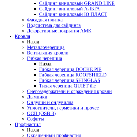
Сайдинг виниловый GRAND LINE
Сайдинг виниловый АЛЬТА
Сайдинг виниловый Ю-ПЛАСТ
Фасадная плитка
Подсистема для сайдинга
Декоративные покрытия АМК
Кровля
Назад
Металлочерепица
Вентиляция кровли
Гибкая черепица
Назад
Гибкая черепица DOCKE PIE
Гибкая черепица ROOFSHIELD
Гибкая черепица SHINGLAS
Тихая черепица QUIET tile
Снегозадержатели и ограждения кровли
Дымники
Ондулин и ондувилла
Уплотнители, герметики и прочее
ОСП (OSB-3)
Софиты
Профнастил
Назад
Окрашенный профнастил